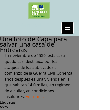
#SalvaPeironcely10
Una foto de Capa para
salvar una casa de
Entrevías
En noviembre de 1936, esta casa 
quedó casi destruida por los 
ataques de los sublevados al 
comienzo de la Guerra Civil. Ochenta 
años después es una vivienda en la 
que habitan 14 familias, en régimen 
de alquiler, en condiciones 
insalubres. 
Ver noticia
Etiquetas:
texto