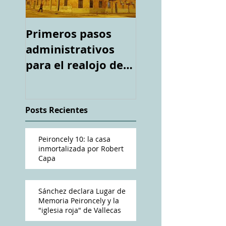
Primeros pasos
Espacio "Te
administrativos
acuerdas. La ca
para el realojo de
tiroteada de Ro
los inquilinos de
Capa". Telediari
#Peironcely10
RTVE
Posts Recientes
Peironcely 10: la casa
inmortalizada por Robert
Capa
Sánchez declara Lugar de
Memoria Peironcely y la
"iglesia roja" de Vallecas