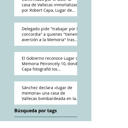
casa de Vallecas inmortalizada
por Robert Capa, Lugar de
Memoria Democrática
Delegado pide "trabajar por la
concordia" a quienes "tienen
aversión a la Memoria" tras
reconocimiento de Peironcely
10
El Gobierno reconoce Lugar de
Memoria Peironcely 10, donde
Capa fotografió los
bombardeos franquistas a
Vallecas
Sánchez declara «lugar de
memoria» una casa de
Vallecas bombardeada en la
Guerra Civil
Búsqueda por tags
ABC
Amós Acero
Antena 3