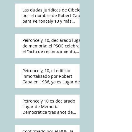
Las dudas jurídicas de Cibeles
por el nombre de Robert Capa
para Peironcely 10 y más
polémica por su destino
Peironcely, 10, declarado lugar
de memoria: el PSOE celebra
el "acto de reconocimiento,
reparación y dignidad
democrática"
Peironcely, 10, el edificio
inmortalizado por Robert
Capa en 1936, ya es Lugar de
Memoria Democrática
Peironcely 10 es declarado
Lugar de Memoria
Democrática tras años de
reivindicación vecinal
Confirmado por el BOE: la