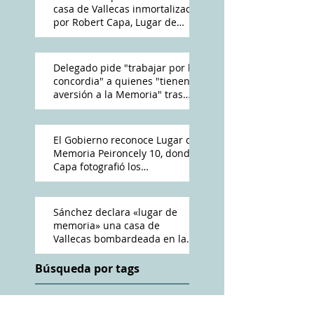
casa de Vallecas inmortalizada
por Robert Capa, Lugar de
Memoria Democrática
Delegado pide "trabajar por la
concordia" a quienes "tienen
aversión a la Memoria" tras
reconocimiento de Peironcely
10
El Gobierno reconoce Lugar de
Memoria Peironcely 10, donde
Capa fotografió los
bombardeos franquistas a
Vallecas
Sánchez declara «lugar de
memoria» una casa de
Vallecas bombardeada en la
Guerra Civil
Búsqueda por tags
ABC
Amós Acero
Antena 3
Cadena Ser
Charles Heimberg