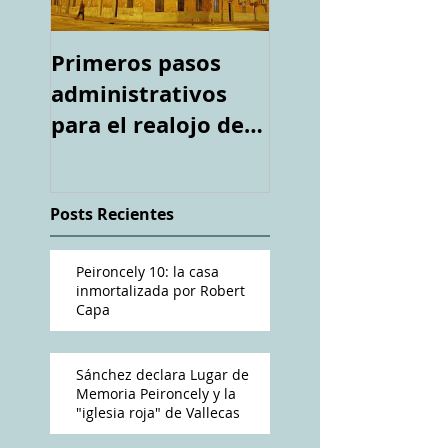
Primeros pasos
Espacio "Te
administrativos
acuerdas. La ca
para el realojo de
tiroteada de Ro
los inquilinos de
Capa". Telediari
#Peironcely10
RTVE
Posts Recientes
Peironcely 10: la casa
inmortalizada por Robert
Capa
Sánchez declara Lugar de
Memoria Peironcely y la
"iglesia roja" de Vallecas