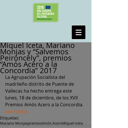
#SalvaPeironcely10
Miquel Iceta, Mariano
Monjas y “Salvemos
Peironcely”, premios
“Amós Acero a la
Concordia” 2017
La Agrupación Socialista del 
madrileño distrito de Puente de 
Vallecas ha hecho entrega este 
lunes, 18 de diciembre, de los XVII 
Premios Amós Acero a la Concordia. 
Ver noticia
Etiquetas:
Mariano Monjas
premios
Amós Acero
Miquel Iceta