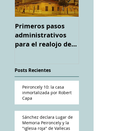
Primeros pasos
Espacio "Te
administrativos
acuerdas. La ca
para el realojo de
tiroteada de Ro
los inquilinos de
Capa". Telediari
#Peironcely10
RTVE
Posts Recientes
Peironcely 10: la casa
inmortalizada por Robert
Capa
Sánchez declara Lugar de
Memoria Peironcely y la
"iglesia roja" de Vallecas