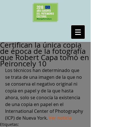
#SalvaPeironcely10
Certifican la única copia
de época de la fotografía
que Robert Capa tomó en
Peironcely 10
Los técnicos han determinado que 
se trata de una imagen de la que no 
se conserva el negativo original ni 
copia en papel y de la que hasta 
ahora, solo se conocía la existencia 
de una copia en papel en el 
International Center of Photography 
(ICP) de Nueva York. 
Ver noticia
Etiquetas: