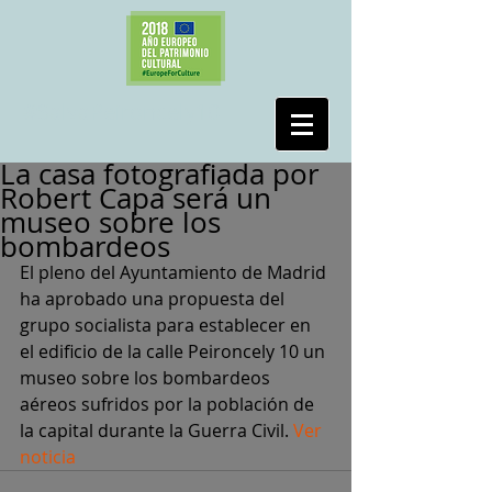
#SalvaPeironcely10
La casa fotografiada por
Robert Capa será un
museo sobre los
bombardeos
El pleno del Ayuntamiento de Madrid 
ha aprobado una propuesta del 
grupo socialista para establecer en 
el edificio de la calle Peironcely 10 un 
museo sobre los bombardeos 
aéreos sufridos por la población de 
la capital durante la Guerra Civil.
 Ver 
noticia