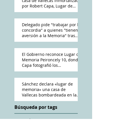
casa de Vallecas inmortalizada
por Robert Capa, Lugar de
Memoria Democrática
Delegado pide "trabajar por la
concordia" a quienes "tienen
aversión a la Memoria" tras
reconocimiento de Peironcely
10
El Gobierno reconoce Lugar de
Memoria Peironcely 10, donde
Capa fotografió los
bombardeos franquistas a
Vallecas
Sánchez declara «lugar de
memoria» una casa de
Vallecas bombardeada en la
Guerra Civil
Búsqueda por tags
ABC
Amós Acero
Antena 3
Cadena Ser
Charles Heimberg