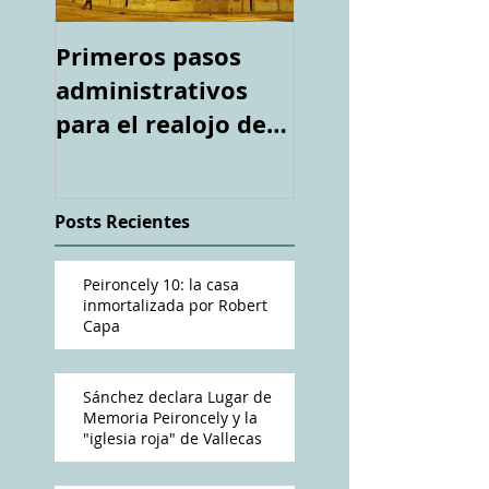
Primeros pasos
Espacio "Te
administrativos
acuerdas. La ca
para el realojo de
tiroteada de Ro
los inquilinos de
Capa". Telediari
#Peironcely10
RTVE
Posts Recientes
Peironcely 10: la casa
inmortalizada por Robert
Capa
Sánchez declara Lugar de
Memoria Peironcely y la
"iglesia roja" de Vallecas