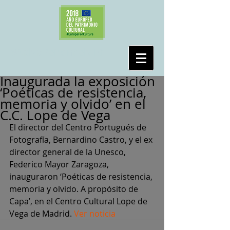
#SalvaPeironcely10
Inaugurada la exposición
‘Poéticas de resistencia,
memoria y olvido’ en el
C.C. Lope de Vega
El director del Centro Portugués de 
Fotografía, Bernardino Castro, y el ex 
director general de la Unesco, 
Federico Mayor Zaragoza, 
inauguraron ‘Poéticas de resistencia, 
memoria y olvido. A propósito de 
Capa’, en el Centro Cultural Lope de 
Vega de Madrid. 
Ver noticia