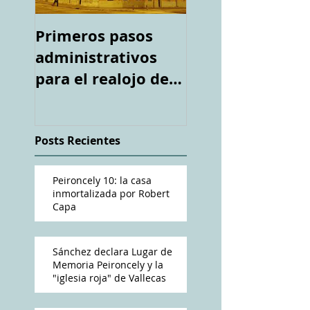
Primeros pasos
Espacio "Te
administrativos
acuerdas. La ca
para el realojo de
tiroteada de Ro
los inquilinos de
Capa". Telediari
#Peironcely10
RTVE
Posts Recientes
Peironcely 10: la casa
inmortalizada por Robert
Capa
Sánchez declara Lugar de
Memoria Peironcely y la
"iglesia roja" de Vallecas