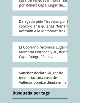
casa de Vallecas inmortalizada
por Robert Capa, Lugar de
Memoria Democrática
Delegado pide "trabajar por la
concordia" a quienes "tienen
aversión a la Memoria" tras
reconocimiento de Peironcely
10
El Gobierno reconoce Lugar de
Memoria Peironcely 10, donde
Capa fotografió los
bombardeos franquistas a
Vallecas
Sánchez declara «lugar de
memoria» una casa de
Vallecas bombardeada en la
Guerra Civil
Búsqueda por tags
ABC
Amós Acero
Antena 3
Cadena Ser
Charles Heimberg