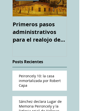
Primeros pasos
Espacio "Te
administrativos
acuerdas. La ca
para el realojo de
tiroteada de Ro
los inquilinos de
Capa". Telediari
#Peironcely10
RTVE
Posts Recientes
Peironcely 10: la casa
inmortalizada por Robert
Capa
Sánchez declara Lugar de
Memoria Peironcely y la
"iglesia roja" de Vallecas