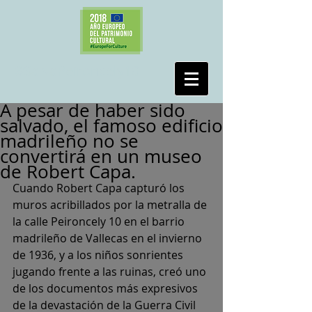
#SalvaPeironcely10
A pesar de haber sido
salvado, el famoso edificio
madrileño no se
convertirá en un museo
de Robert Capa.
Cuando Robert Capa capturó los 
muros acribillados por la metralla de 
la calle Peironcely 10 en el barrio 
madrileño de Vallecas en el invierno 
de 1936, y a los niños sonrientes 
jugando frente a las ruinas, creó uno 
de los documentos más expresivos 
de la devastación de la Guerra Civil 