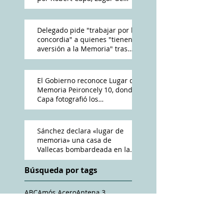
Memoria Democrática
Delegado pide "trabajar por la
concordia" a quienes "tienen
aversión a la Memoria" tras
reconocimiento de Peironcely
10
El Gobierno reconoce Lugar de
Memoria Peironcely 10, donde
Capa fotografió los
bombardeos franquistas a
Vallecas
Sánchez declara «lugar de
memoria» una casa de
Vallecas bombardeada en la
Guerra Civil
Búsqueda por tags
ABC
Amós Acero
Antena 3
Cadena Ser
Charles Heimberg
Crónica Capital
Cándido Méndez