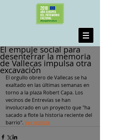
#SalvaPeironcely10
El empuje social para
desenterrar la memoria
de Vallecas impulsa otra
excavación
El orgullo obrero de Vallecas se ha 
exaltado en las últimas semanas en 
torno a la plaza Robert Capa. Los 
vecinos de Entrevías se han 
involucrado en un proyecto que "ha 
sacado a flote la historia reciente del 
barrio". 
Ver noticia