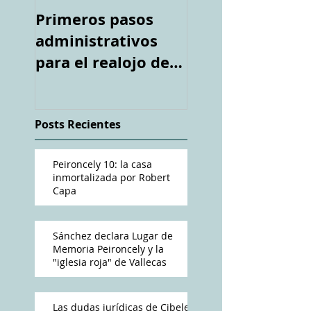
Primeros pasos
Espacio "Te
administrativos
acuerdas. La ca
para el realojo de
tiroteada de Ro
los inquilinos de
Capa". Telediari
#Peironcely10
RTVE
Posts Recientes
Peironcely 10: la casa
inmortalizada por Robert
Capa
Sánchez declara Lugar de
Memoria Peironcely y la
"iglesia roja" de Vallecas
Las dudas jurídicas de Cibeles