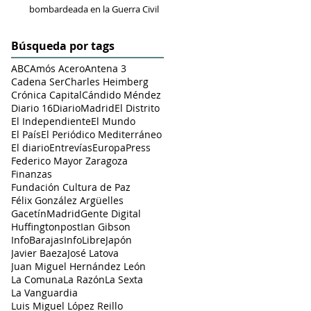
bombardeada en la Guerra Civil
Búsqueda por tags
ABC
Amós Acero
Antena 3
Cadena Ser
Charles Heimberg
Crónica Capital
Cándido Méndez
Diario 16
DiarioMadrid
El Distrito
El Independiente
El Mundo
El País
El Periódico Mediterráneo
El diario
Entrevías
EuropaPress
Federico Mayor Zaragoza
Finanzas
Fundación Cultura de Paz
Félix González Argüelles
GacetínMadrid
Gente Digital
Huffingtonpost
Ian Gibson
InfoBarajas
InfoLibre
Japón
Javier Baeza
José Latova
Juan Miguel Hernández León
La Comuna
La Razón
La Sexta
La Vanguardia
Luis Miguel López Reillo