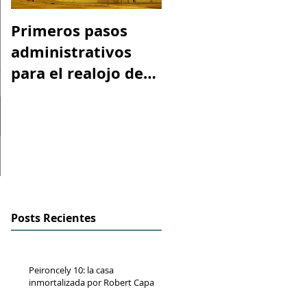
Primeros pasos
Espacio "Te
administrativos
acuerdas. La casa
para el realojo de
tiroteada de Rober
los inquilinos de
Capa". Telediario
#Peironcely10
RTVE
Posts Recientes
Peironcely 10: la casa
inmortalizada por Robert Capa