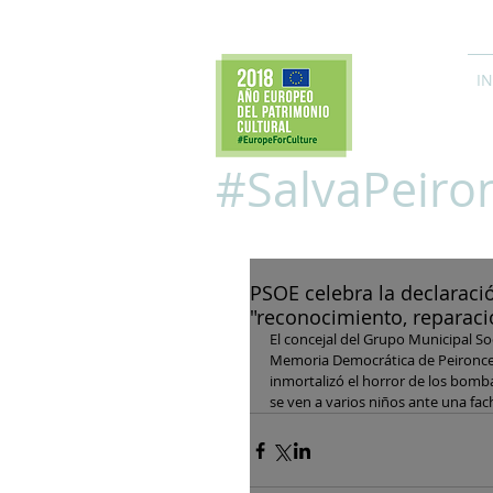
IN
#SalvaPeiro
PSOE celebra la declarac
"reconocimiento, reparaci
El concejal del Grupo Municipal So
Memoria Democrática de Peironcely,
inmortalizó el horror de los bomba
se ven a varios niños ante una fac