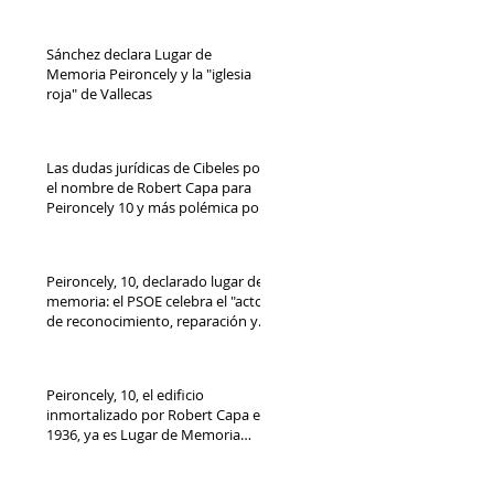
Sánchez declara Lugar de
Memoria Peironcely y la "iglesia
roja" de Vallecas
Las dudas jurídicas de Cibeles por
el nombre de Robert Capa para
Peironcely 10 y más polémica por
su destino
Peironcely, 10, declarado lugar de
memoria: el PSOE celebra el "acto
de reconocimiento, reparación y
dignidad democrática"
Peironcely, 10, el edificio
inmortalizado por Robert Capa en
1936, ya es Lugar de Memoria
Democrática