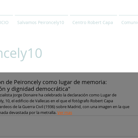
ICIO
Salvamos Peironcely10
Centro Robert Capa
Comunic
ncely10
ión de Peironcely como lugar de memoria:
ón y dignidad democrática"
cialista Jorge Donaire ha celebrado la declaración como Lugar de 
 10, el edificio de Vallecas en el que el fotógrafo Robert Capa 
rdeos de la Guerra Civil (1936) sobre Madrid, con una imagen en la que 
hada devastada por la metralla. 
Ver mas