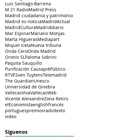
Luis Santiago Barrena
M 21 Radio
Madrid Press
Madrid ciudadanía y patrimonio
Madrid es noticia
MadridActual
MadridCultura
Madriddiario
Mar Espinar
Mariano Monjas
Marta Higueras
Mediapart
Miquel Iceta
Nueva tribuna
Onda Cero
Onda Madrid
Oronis SL
Paloma Sobrini
Paquita Sauquillo
Purificación Causapié
Público
RTVE
Sven Tuytens
Telemadrid
The Guardian
Unesco
Universidad de Ginebra
VallecasViva
VallecasWeb
Vicente Aleixandre
Zona Retiro
elEconomista
english
francés
portugues
premios
radio
texto
video
Síguenos