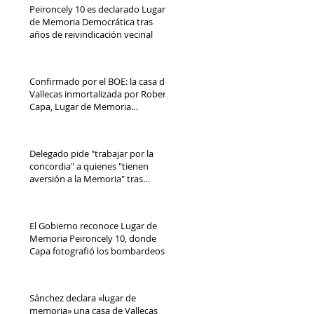
Peironcely 10 es declarado Lugar
de Memoria Democrática tras
años de reivindicación vecinal
Confirmado por el BOE: la casa de
Vallecas inmortalizada por Robert
Capa, Lugar de Memoria
Democrática
Delegado pide "trabajar por la
concordia" a quienes "tienen
aversión a la Memoria" tras
reconocimiento de Peironcely 10
El Gobierno reconoce Lugar de
Memoria Peironcely 10, donde
Capa fotografió los bombardeos
franquistas a Vallecas
Sánchez declara «lugar de
memoria» una casa de Vallecas