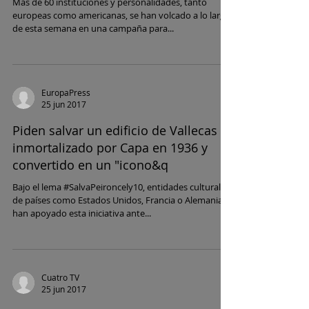
Más de 60 instituciones y personalidades, tanto
europeas como americanas, se han volcado a lo largo
de esta semana en una campaña para...
EuropaPress
25 jun 2017
Piden salvar un edificio de Vallecas
inmortalizado por Capa en 1936 y
convertido en un "icono&q
Bajo el lema #SalvaPeironcely10, entidades culturales
de países como Estados Unidos, Francia o Alemania
han apoyado esta iniciativa ante...
Cuatro TV
25 jun 2017