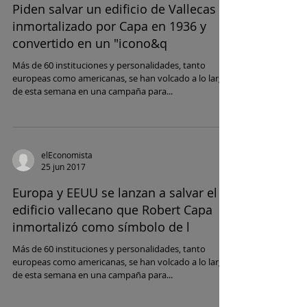
Piden salvar un edificio de Vallecas
inmortalizado por Capa en 1936 y
convertido en un "icono&q
Más de 60 instituciones y personalidades, tanto
europeas como americanas, se han volcado a lo largo
de esta semana en una campaña para...
elEconomista
25 jun 2017
Europa y EEUU se lanzan a salvar el
edificio vallecano que Robert Capa
inmortalizó como símbolo de l
Más de 60 instituciones y personalidades, tanto
europeas como americanas, se han volcado a lo largo
de esta semana en una campaña para...