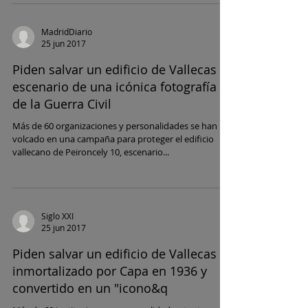
MadridDiario
25 jun 2017
Piden salvar un edificio de Vallecas
escenario de una icónica fotografía
de la Guerra Civil
Más de 60 organizaciones y personalidades se han
volcado en una campaña para proteger el edificio
vallecano de Peironcely 10, escenario...
Siglo XXI
25 jun 2017
Piden salvar un edificio de Vallecas
inmortalizado por Capa en 1936 y
convertido en un "icono&q