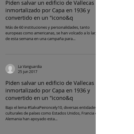
Piden salvar un edificio de Vallecas
inmortalizado por Capa en 1936 y
convertido en un "icono&q
Más de 60 instituciones y personalidades, tanto
europeas como americanas, se han volcado a lo largo
de esta semana en una campaña para...
La Vanguardia
25 jun 2017
Piden salvar un edificio de Vallecas
inmortalizado por Capa en 1936 y
convertido en un "icono&q
Bajo el lema #SalvaPeironcely10, diversas entidades
culturales de países como Estados Unidos, Francia o
Alemania han apoyado esta...