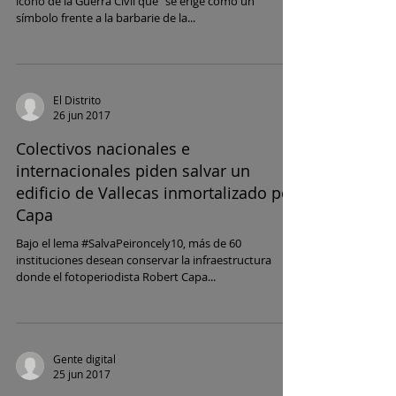
icono de la Guerra Civil que "se erige como un
símbolo frente a la barbarie de la...
El Distrito
26 jun 2017
Colectivos nacionales e
internacionales piden salvar un
edificio de Vallecas inmortalizado por
Capa
Bajo el lema #SalvaPeironcely10, más de 60
instituciones desean conservar la infraestructura
donde el fotoperiodista Robert Capa...
Gente digital
25 jun 2017