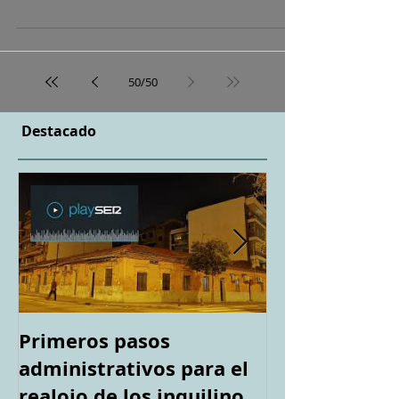
50
/
50
Destacado
Primeros pasos
Espacio "Te a
administrativos para el
casa tirotea
realojo de los inquilinos
Capa". Teledi