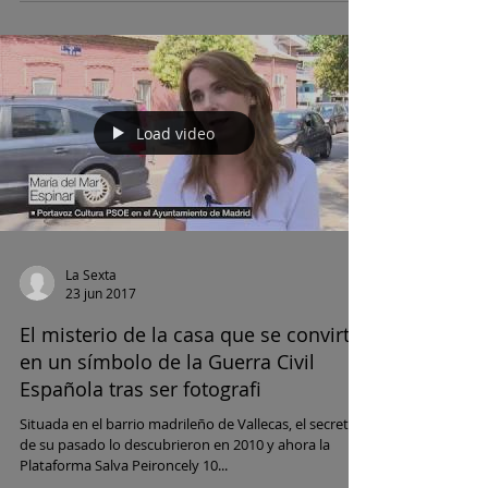
Load video
La Sexta
23 jun 2017
El misterio de la casa que se convirtió
en un símbolo de la Guerra Civil
Española tras ser fotografi
Situada en el barrio madrileño de Vallecas, el secreto
de su pasado lo descubrieron en 2010 y ahora la
Plataforma Salva Peironcely 10...