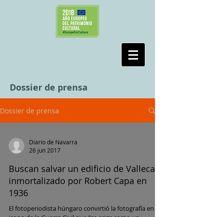
#SalvaPeironcely10
Dossier de prensa
Dossier de prensa
Diario de Navarra
26 jun 2017
Buscan salvar un edificio de Vallecas
inmortalizado por Robert Capa en
1936
El fotoperiodista húngaro convirtió la fotografía en