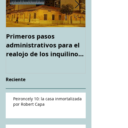
Primeros pasos
Espacio "Te a
administrativos para el
casa tirotea
realojo de los inquilinos
Capa". Teledi
de #Peironcely10
Reciente
Peironcely 10: la casa inmortalizada
por Robert Capa