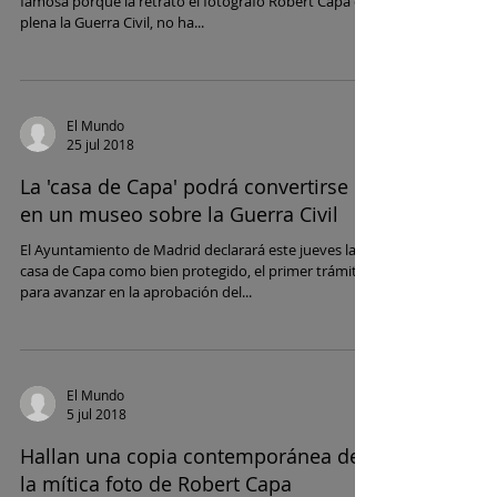
famosa porque la retrató el fotógrafo Robert Capa en
plena la Guerra Civil, no ha...
El Mundo
25 jul 2018
La 'casa de Capa' podrá convertirse
en un museo sobre la Guerra Civil
El Ayuntamiento de Madrid declarará este jueves la
casa de Capa como bien protegido, el primer trámite
para avanzar en la aprobación del...
El Mundo
5 jul 2018
Hallan una copia contemporánea de
la mítica foto de Robert Capa