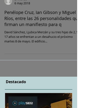
6 may 2018
Penélope Cruz, Ian Gibson y Miguel
Ríos, entre las 26 personalidades que
firman un manifiesto para q
David Sánchez, Ljubica Merzán y su tres hijas de 2, 5 y
17 años se enfrentan a un desahucio el próximo
martes 8 de mayo. El edificio...
Destacado