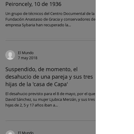
Peironcely, 10 de 1936
Un grupo de técnicos del Centro Documental de la
Fundación Anastasio de Gracia y conservadores de la
empresa Sybaria han recuperado la...
El Mundo
7 may 2018
Suspendido, de momento, el
desahucio de una pareja y sus tres
hijas de la 'casa de Capa'
El desahucio previsto para el 8 de mayo, por el que
David Sánchez, su mujer Ljubica Merzán, y sus tres
hijas de 2, 5 y 17 años iban a...
El Mundo