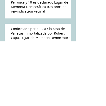
Peironcely 10 es declarado Lugar de
Memoria Democrática tras años de
reivindicación vecinal
Confirmado por el BOE: la casa de
Vallecas inmortalizada por Robert
Capa, Lugar de Memoria Democrática
Delegado pide "trabajar por la
concordia" a quienes "tienen aversión
a la Memoria" tras reconocimiento de
Peironcely 10
El Gobierno reconoce Lugar de
Memoria Peironcely 10, donde Capa
fotografió los bombardeos franquistas
a Vallecas