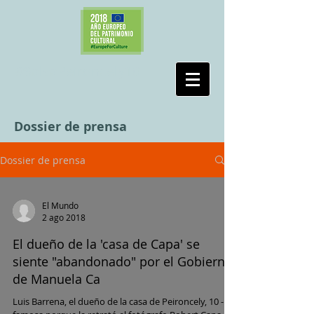
#SalvaPeironcely10
Dossier de prensa
Dossier de prensa
El Mundo
2 ago 2018
El dueño de la 'casa de Capa' se
siente "abandonado" por el Gobierno
de Manuela Ca
Luis Barrena, el dueño de la casa de Peironcely, 10 -