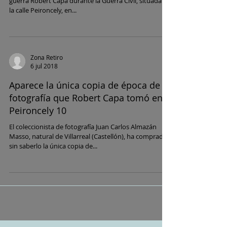
guerra Robert Capa durante la Guerra Civil, situada en
la calle Peironcely, en...
Zona Retiro
6 jul 2018
Aparece la única copia de época de la
fotografía que Robert Capa tomó en
Peironcely 10
El coleccionista de fotografía Juan Carlos Almazán
Masso, natural de Villarreal (Castellón), ha comprado
sin saberlo la única copia de...