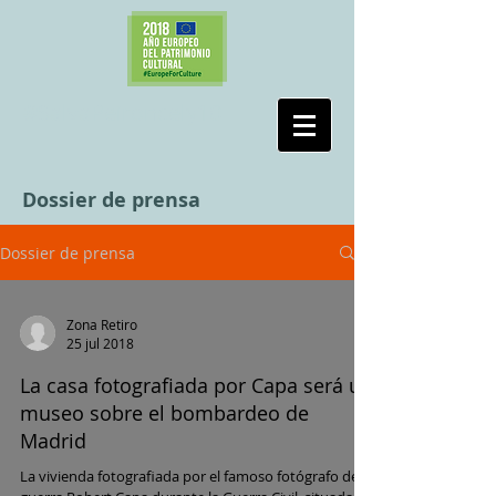
#SalvaPeironcely10
Dossier de prensa
Dossier de prensa
Zona Retiro
25 jul 2018
La casa fotografiada por Capa será un
museo sobre el bombardeo de
Madrid
La vivienda fotografiada por el famoso fotógrafo de