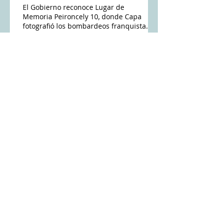
El Gobierno reconoce Lugar de
Memoria Peironcely 10, donde Capa
fotografió los bombardeos franquistas
a Vallecas
Sánchez declara «lugar de memoria»
una casa de Vallecas bombardeada en
la Guerra Civil
Búsqueda por tags
ABC
Amós Acero
Antena 3
Cadena Ser
Charles Heimberg
Crónica Capital
Cándido Méndez
Diario 16
DiarioMadrid
El Distrito
El Independiente
El Mundo
El País
El Periódico Mediterráneo
El diario
Entrevías
EuropaPress
Federico Mayor Zaragoza
Finanzas
Fundación Cultura de Paz
Félix González Argüelles
GacetínMadrid
Gente Digital
Huffingtonpost
Ian Gibson