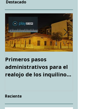
Destacado
Primeros pasos
Espacio "Te a
administrativos para el
casa tirotea
realojo de los inquilinos
Capa". Teledi
de #Peironcely10
Reciente