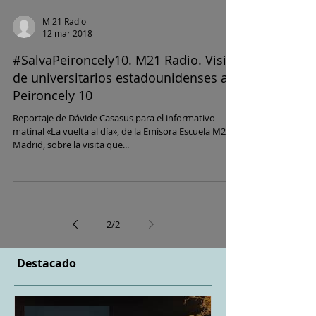
M 21 Radio
12 mar 2018
#SalvaPeironcely10. M21 Radio. Visita
de universitarios estadounidenses a
Peironcely 10
Reportaje de Dávide Casasus para el informativo
matinal «La vuelta al día», de la Emisora Escuela M21
Madrid, sobre la visita que...
2
/
2
Destacado