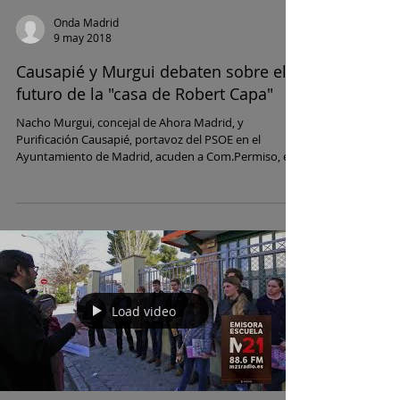
Onda Madrid
9 may 2018
Causapié y Murgui debaten sobre el
futuro de la "casa de Robert Capa"
Nacho Murgui, concejal de Ahora Madrid, y
Purificación Causapié, portavoz del PSOE en el
Ayuntamiento de Madrid, acuden a Com.Permiso, el...
Load video