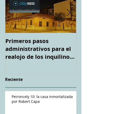
Primeros pasos
Espacio "Te a
administrativos para el
casa tirotea
realojo de los inquilinos
Capa". Teledi
de #Peironcely10
Reciente
Peironcely 10: la casa inmortalizada
por Robert Capa