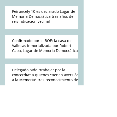
Peironcely 10 es declarado Lugar de
Memoria Democrática tras años de
reivindicación vecinal
Confirmado por el BOE: la casa de
Vallecas inmortalizada por Robert
Capa, Lugar de Memoria Democrática
Delegado pide "trabajar por la
concordia" a quienes "tienen aversión
a la Memoria" tras reconocimiento de
Peironcely 10
El Gobierno reconoce Lugar de
Memoria Peironcely 10, donde Capa
fotografió los bombardeos franquistas
a Vallecas