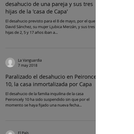
desahucio de una pareja y sus tres
hijas de la 'casa de Capa'
El desahucio previsto para el 8 de mayo, por el que
David Sánchez, su mujer Ljubica Merzán, y sus tres
hijas de 2, 5 y 17 años iban a...
La Vanguardia
7 may 2018
Paralizado el desahucio en Peironcely
10, la casa inmortalizada por Capa
El desahucio de la familia inquilina de la casa
Peironcely 10 ha sido suspendido sin que por el
momento se haya fijado una nueva fecha...
El País