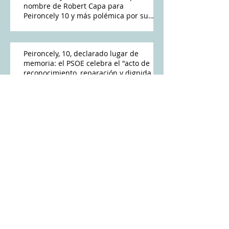
nombre de Robert Capa para
Peironcely 10 y más polémica por su
destino
Peironcely, 10, declarado lugar de
memoria: el PSOE celebra el "acto de
reconocimiento, reparación y dignidad
democrática"
Peironcely, 10, el edificio inmortalizado
por Robert Capa en 1936, ya es Lugar
de Memoria Democrática
Peironcely 10 es declarado Lugar de
Memoria Democrática tras años de
reivindicación vecinal
Confirmado por el BOE: la casa de