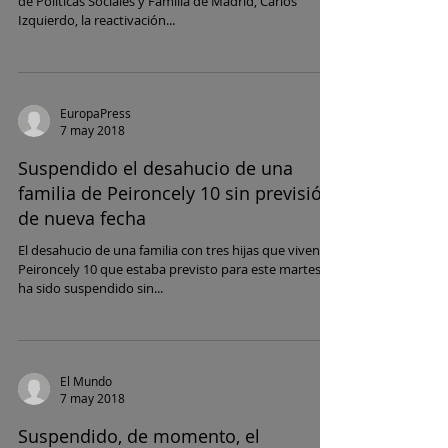
de Políticas Sociales y Familia de Madrid, Carlos
Izquierdo, la reactivación...
EuropaPress
7 may 2018
Suspendido el desahucio de una
familia de Peironcely 10 sin previsión
de nueva fecha
El desahucio de una familia con tres hijas que viven en
Peironcely 10 que estaba previsto para este martes
ha sido suspendido sin...
El Mundo
7 may 2018
Suspendido, de momento, el