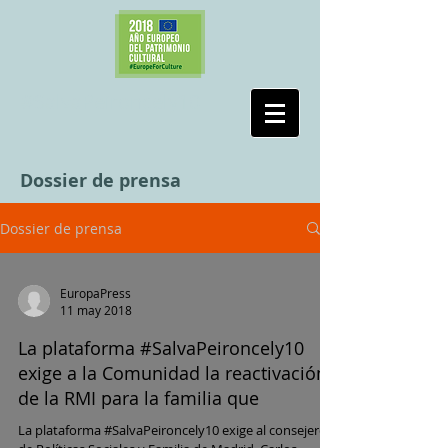
#SalvaPeironcely10
Dossier de prensa
Dossier de prensa
EuropaPress
11 may 2018
La plataforma #SalvaPeironcely10
exige a la Comunidad la reactivación
de la RMI para la familia que
La plataforma #SalvaPeironcely10 exige al consejero