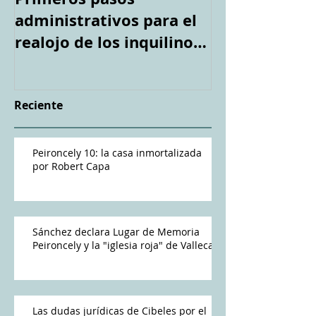
administrativos para el
casa tirotea
realojo de los inquilinos
Capa". Teledi
de #Peironcely10
Reciente
Peironcely 10: la casa inmortalizada
por Robert Capa
Sánchez declara Lugar de Memoria
Peironcely y la "iglesia roja" de Vallecas
Las dudas jurídicas de Cibeles por el