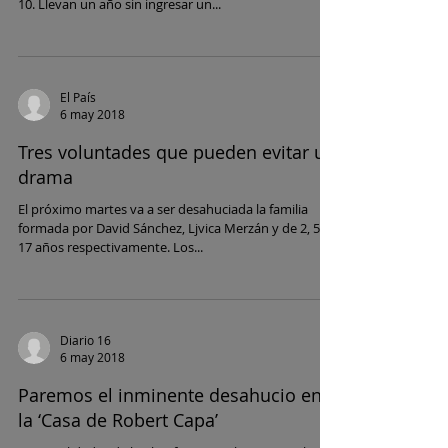
10. Llevan un año sin ingresar un...
El País
6 may 2018
Tres voluntades que pueden evitar un
drama
El próximo martes va a ser desahuciada la familia
formada por David Sánchez, Ljvica Merzán y de 2, 5 y
17 años respectivamente. Los...
Diario 16
6 may 2018
Paremos el inminente desahucio en
la ‘Casa de Robert Capa’