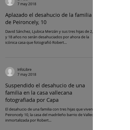
7 may 2018
Aplazado el desahucio de la familia
de Peironcely, 10
David Sánchez, Ljubica Merzán y sus tres hijas de 2, 6
y 18 años no serán desahuciados por ahora de la
icónica casa que fotografió Robert...
InfoLibre
7 may 2018
Suspendido el desahucio de una
familia en la casa vallecana
fotografiada por Capa
El desahucio de una familia con tres hijas que viven en
Peironcely 10, la casa del madrileño barrio de Vallecas
inmortalizada por Robert...