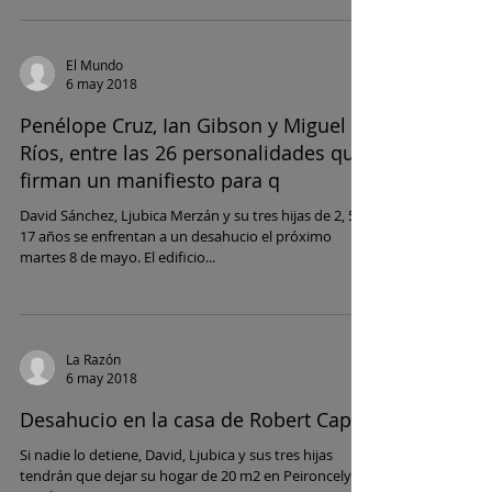
El Mundo
6 may 2018
Penélope Cruz, Ian Gibson y Miguel
Ríos, entre las 26 personalidades que
firman un manifiesto para q
David Sánchez, Ljubica Merzán y su tres hijas de 2, 5 y
17 años se enfrentan a un desahucio el próximo
martes 8 de mayo. El edificio...
La Razón
6 may 2018
Desahucio en la casa de Robert Capa
Si nadie lo detiene, David, Ljubica y sus tres hijas
tendrán que dejar su hogar de 20 m2 en Peironcely