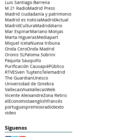
Luis Santiago Barrena
M 21 Radio
Madrid Press
Madrid ciudadanía y patrimonio
Madrid es noticia
MadridActual
MadridCultura
Madriddiario
Mar Espinar
Mariano Monjas
Marta Higueras
Mediapart
Miquel Iceta
Nueva tribuna
Onda Cero
Onda Madrid
Oronis SL
Paloma Sobrini
Paquita Sauquillo
Purificación Causapié
Público
RTVE
Sven Tuytens
Telemadrid
The Guardian
Unesco
Universidad de Ginebra
VallecasViva
VallecasWeb
Vicente Aleixandre
Zona Retiro
elEconomista
english
francés
portugues
premios
radio
texto
video
Síguenos