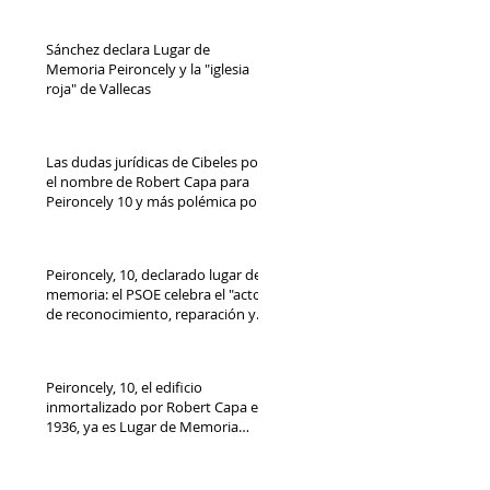
Sánchez declara Lugar de
Memoria Peironcely y la "iglesia
roja" de Vallecas
Las dudas jurídicas de Cibeles por
el nombre de Robert Capa para
Peironcely 10 y más polémica por
su destino
Peironcely, 10, declarado lugar de
memoria: el PSOE celebra el "acto
de reconocimiento, reparación y
dignidad democrática"
Peironcely, 10, el edificio
inmortalizado por Robert Capa en
1936, ya es Lugar de Memoria
Democrática