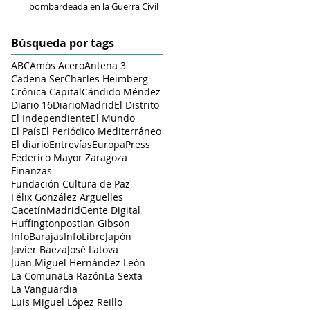
bombardeada en la Guerra Civil
Búsqueda por tags
ABC
Amós Acero
Antena 3
Cadena Ser
Charles Heimberg
Crónica Capital
Cándido Méndez
Diario 16
DiarioMadrid
El Distrito
El Independiente
El Mundo
El País
El Periódico Mediterráneo
El diario
Entrevías
EuropaPress
Federico Mayor Zaragoza
Finanzas
Fundación Cultura de Paz
Félix González Argüelles
GacetínMadrid
Gente Digital
Huffingtonpost
Ian Gibson
InfoBarajas
InfoLibre
Japón
Javier Baeza
José Latova
Juan Miguel Hernández León
La Comuna
La Razón
La Sexta
La Vanguardia
Luis Miguel López Reillo