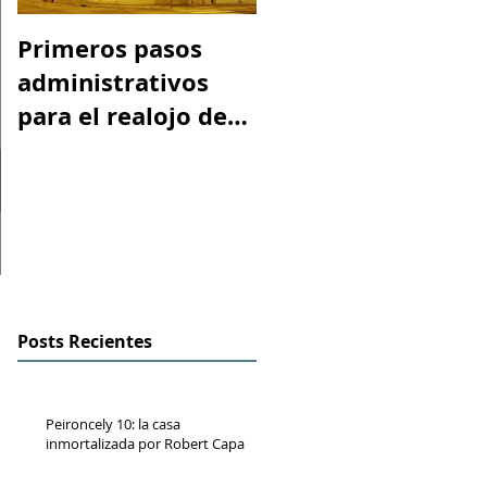
Primeros pasos
Espacio "Te
administrativos
acuerdas. La casa
para el realojo de
tiroteada de Rober
los inquilinos de
Capa". Telediario
#Peironcely10
RTVE
Posts Recientes
Peironcely 10: la casa
inmortalizada por Robert Capa