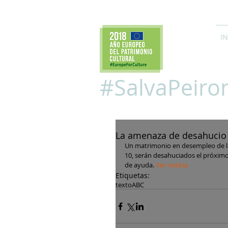
IN
#SalvaPeiro
La amenaza de desahucio 
Un matrimonio en desempleo de larg
10, serán desahuciados el próximo 
de ayuda. 
Ver noticia
Etiquetas:
texto
ABC