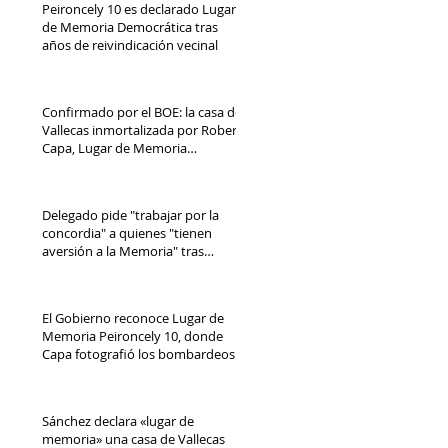
Peironcely 10 es declarado Lugar
de Memoria Democrática tras
años de reivindicación vecinal
Confirmado por el BOE: la casa de
Vallecas inmortalizada por Robert
Capa, Lugar de Memoria
Democrática
Delegado pide "trabajar por la
concordia" a quienes "tienen
aversión a la Memoria" tras
reconocimiento de Peironcely 10
El Gobierno reconoce Lugar de
Memoria Peironcely 10, donde
Capa fotografió los bombardeos
franquistas a Vallecas
Sánchez declara «lugar de
memoria» una casa de Vallecas