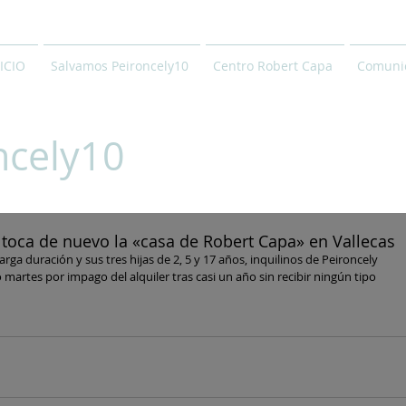
ICIO
Salvamos Peironcely10
Centro Robert Capa
Comunic
ncely10
toca de nuevo la «casa de Robert Capa» en Vallecas
a duración y sus tres hijas de 2, 5 y 17 años, inquilinos de Peironcely 
martes por impago del alquiler tras casi un año sin recibir ningún tipo 