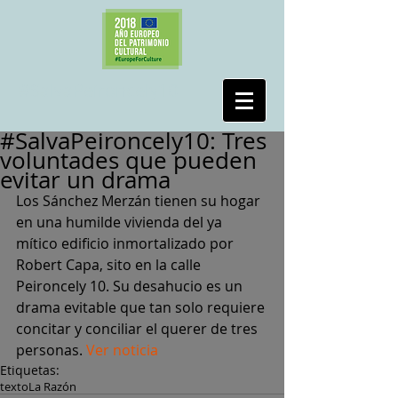
#SalvaPeironcely10
#SalvaPeironcely10: Tres
voluntades que pueden
evitar un drama
Los Sánchez Merzán tienen su hogar 
en una humilde vivienda del ya 
mítico edificio inmortalizado por 
Robert Capa, sito en la calle 
Peironcely 10. Su desahucio es un 
drama evitable que tan solo requiere 
concitar y conciliar el querer de tres 
personas. 
Ver noticia
Etiquetas:
texto
La Razón