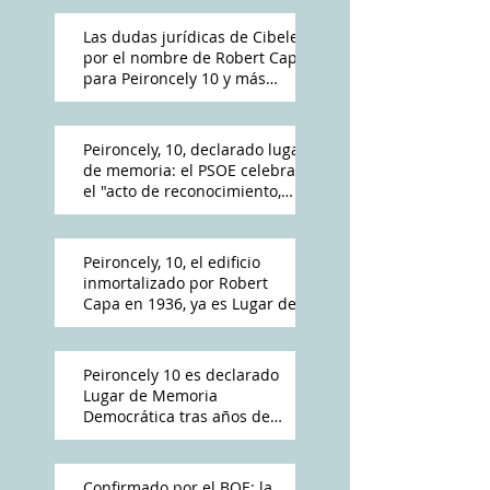
Las dudas jurídicas de Cibeles
por el nombre de Robert Capa
para Peironcely 10 y más
polémica por su destino
Peironcely, 10, declarado lugar
de memoria: el PSOE celebra
el "acto de reconocimiento,
reparación y dignidad
democrática"
Peironcely, 10, el edificio
inmortalizado por Robert
Capa en 1936, ya es Lugar de
Memoria Democrática
Peironcely 10 es declarado
Lugar de Memoria
Democrática tras años de
reivindicación vecinal
Confirmado por el BOE: la