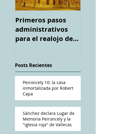
Primeros pasos
Espacio "Te
administrativos
acuerdas. La ca
para el realojo de
tiroteada de Ro
los inquilinos de
Capa". Telediari
#Peironcely10
RTVE
Posts Recientes
Peironcely 10: la casa
inmortalizada por Robert
Capa
Sánchez declara Lugar de
Memoria Peironcely y la
"iglesia roja" de Vallecas