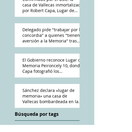
casa de Vallecas inmortalizada
por Robert Capa, Lugar de
Memoria Democrática
Delegado pide "trabajar por la
concordia" a quienes "tienen
aversión a la Memoria" tras
reconocimiento de Peironcely
10
El Gobierno reconoce Lugar de
Memoria Peironcely 10, donde
Capa fotografió los
bombardeos franquistas a
Vallecas
Sánchez declara «lugar de
memoria» una casa de
Vallecas bombardeada en la
Guerra Civil
Búsqueda por tags
ABC
Amós Acero
Antena 3