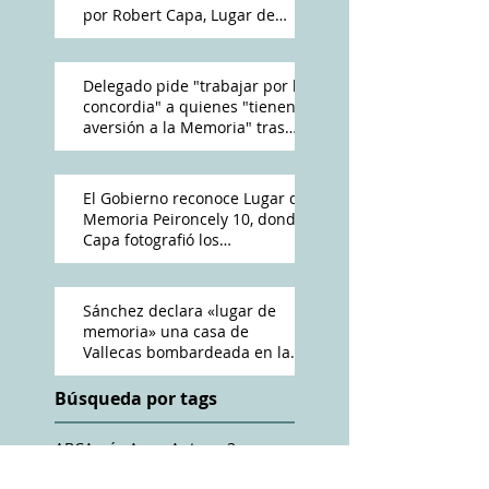
por Robert Capa, Lugar de
Memoria Democrática
Delegado pide "trabajar por la
concordia" a quienes "tienen
aversión a la Memoria" tras
reconocimiento de Peironcely
10
El Gobierno reconoce Lugar de
Memoria Peironcely 10, donde
Capa fotografió los
bombardeos franquistas a
Vallecas
Sánchez declara «lugar de
memoria» una casa de
Vallecas bombardeada en la
Guerra Civil
Búsqueda por tags
ABC
Amós Acero
Antena 3
Cadena Ser
Charles Heimberg