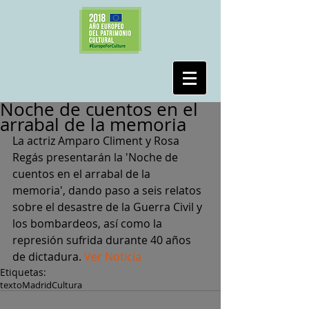
#SalvaPeironcely10
Noche de cuentos en el
arrabal de la memoria
La actriz Amparo Climent y Rosa 
Regás presentarán la 'Noche de 
cuentos en el arrabal de la 
memoria', dando paso a seis relatos 
sobre el desastre de la Guerra Civil y 
los bombardeos, así como la 
represión sufrida durante 40 años 
de dictadura. 
Ver Noticia
Etiquetas:
texto
MadridCultura