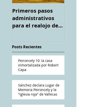
Primeros pasos
Espacio "Te
administrativos
acuerdas. La ca
para el realojo de
tiroteada de Ro
los inquilinos de
Capa". Telediari
#Peironcely10
RTVE
Posts Recientes
Peironcely 10: la casa
inmortalizada por Robert
Capa
Sánchez declara Lugar de
Memoria Peironcely y la
"iglesia roja" de Vallecas