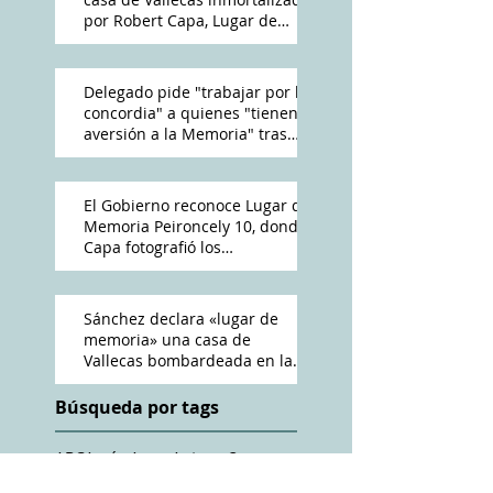
por Robert Capa, Lugar de
Memoria Democrática
Delegado pide "trabajar por la
concordia" a quienes "tienen
aversión a la Memoria" tras
reconocimiento de Peironcely
10
El Gobierno reconoce Lugar de
Memoria Peironcely 10, donde
Capa fotografió los
bombardeos franquistas a
Vallecas
Sánchez declara «lugar de
memoria» una casa de
Vallecas bombardeada en la
Guerra Civil
Búsqueda por tags
ABC
Amós Acero
Antena 3
Cadena Ser
Charles Heimberg