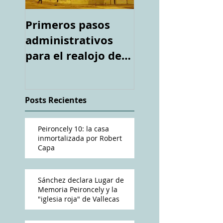
Primeros pasos
Espacio "Te
administrativos
acuerdas. La ca
para el realojo de
tiroteada de Ro
los inquilinos de
Capa". Telediari
#Peironcely10
RTVE
Posts Recientes
Peironcely 10: la casa
inmortalizada por Robert
Capa
Sánchez declara Lugar de
Memoria Peironcely y la
"iglesia roja" de Vallecas