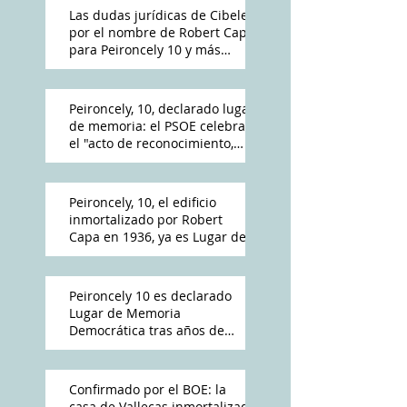
Las dudas jurídicas de Cibeles
por el nombre de Robert Capa
para Peironcely 10 y más
polémica por su destino
Peironcely, 10, declarado lugar
de memoria: el PSOE celebra
el "acto de reconocimiento,
reparación y dignidad
democrática"
Peironcely, 10, el edificio
inmortalizado por Robert
Capa en 1936, ya es Lugar de
Memoria Democrática
Peironcely 10 es declarado
Lugar de Memoria
Democrática tras años de
reivindicación vecinal
Confirmado por el BOE: la
casa de Vallecas inmortalizada