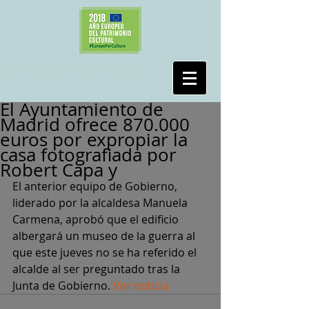
#SalvaPeironcely10
El Ayuntamiento de
Madrid ofrece 870.000
euros por expropiar la
casa fotografiada por
Robert Capa y
El anterior equipo de Gobierno, 
liderado por la alcaldesa Manuela 
Carmena, aprobó que el edificio 
albergará un museo de la guerra al 
que este jueves no se ha referido el 
alcalde al ser preguntado tras la 
Junta de Gobierno. 
Ver noticia