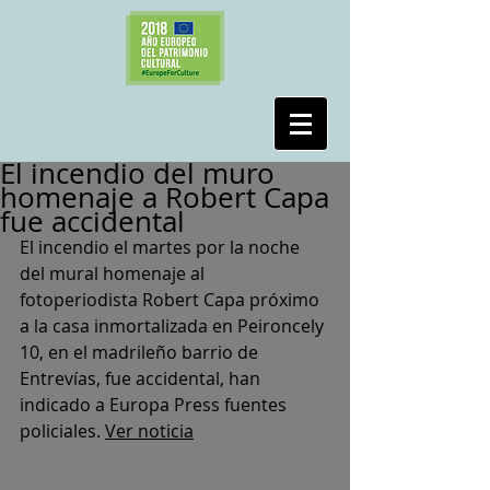
#SalvaPeironcely10
El incendio del muro
homenaje a Robert Capa
fue accidental
El incendio el martes por la noche 
del mural homenaje al 
fotoperiodista Robert Capa próximo 
a la casa inmortalizada en Peironcely 
10, en el madrileño barrio de 
Entrevías, fue accidental, han 
indicado a Europa Press fuentes 
policiales.
Ver noticia