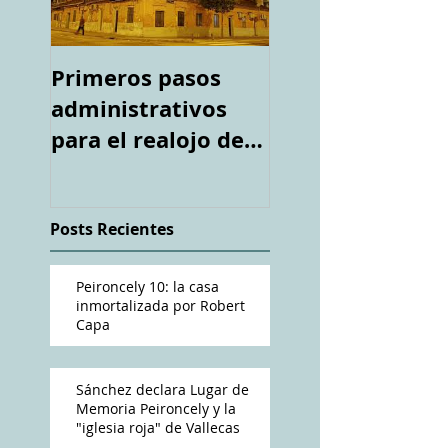
Primeros pasos
Espacio "Te
administrativos
acuerdas. La ca
para el realojo de
tiroteada de Ro
los inquilinos de
Capa". Telediari
#Peironcely10
RTVE
Posts Recientes
Peironcely 10: la casa
inmortalizada por Robert
Capa
Sánchez declara Lugar de
Memoria Peironcely y la
"iglesia roja" de Vallecas