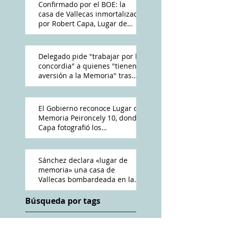
Confirmado por el BOE: la
casa de Vallecas inmortalizada
por Robert Capa, Lugar de
Memoria Democrática
Delegado pide "trabajar por la
concordia" a quienes "tienen
aversión a la Memoria" tras
reconocimiento de Peironcely
10
El Gobierno reconoce Lugar de
Memoria Peironcely 10, donde
Capa fotografió los
bombardeos franquistas a
Vallecas
Sánchez declara «lugar de
memoria» una casa de
Vallecas bombardeada en la
Guerra Civil
Búsqueda por tags
ABC
Amós Acero
Antena 3