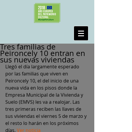
#SalvaPeironcely10
Tres familias de
Peironcely 10 entran en
sus nuevas viviendas
Llegó el día largamente esperado 
por las familias que viven en 
Peironcely 10, el del inicio de una 
nueva vida en los pisos donde la 
Empresa Municipal de la Vivienda y 
Suelo (EMVS) les va a realojar. Las 
tres primeras reciben las llaves de 
sus viviendas el viernes 5 de marzo y 
el resto lo harán en los próximos 
días. 
Ver noticia