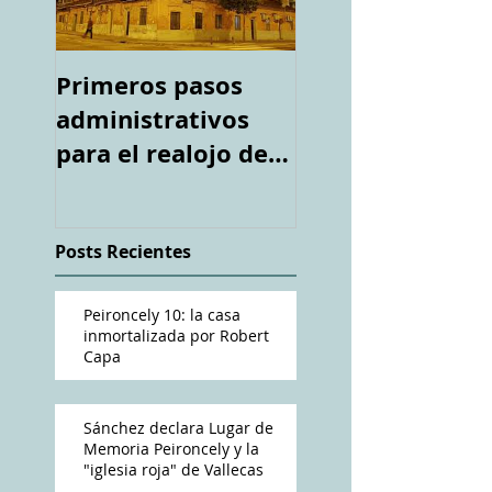
Primeros pasos
Espacio "Te
administrativos
acuerdas. La ca
para el realojo de
tiroteada de Ro
los inquilinos de
Capa". Telediari
#Peironcely10
RTVE
Posts Recientes
Peironcely 10: la casa
inmortalizada por Robert
Capa
Sánchez declara Lugar de
Memoria Peironcely y la
"iglesia roja" de Vallecas