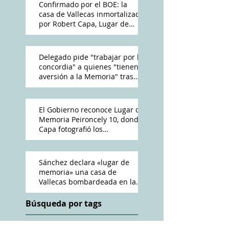
Confirmado por el BOE: la
casa de Vallecas inmortalizada
por Robert Capa, Lugar de
Memoria Democrática
Delegado pide "trabajar por la
concordia" a quienes "tienen
aversión a la Memoria" tras
reconocimiento de Peironcely
10
El Gobierno reconoce Lugar de
Memoria Peironcely 10, donde
Capa fotografió los
bombardeos franquistas a
Vallecas
Sánchez declara «lugar de
memoria» una casa de
Vallecas bombardeada en la
Guerra Civil
Búsqueda por tags
ABC
Amós Acero
Antena 3