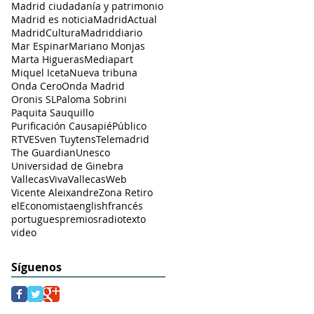
Madrid ciudadanía y patrimonio
Madrid es noticia
MadridActual
MadridCultura
Madriddiario
Mar Espinar
Mariano Monjas
Marta Higueras
Mediapart
Miquel Iceta
Nueva tribuna
Onda Cero
Onda Madrid
Oronis SL
Paloma Sobrini
Paquita Sauquillo
Purificación Causapié
Público
RTVE
Sven Tuytens
Telemadrid
The Guardian
Unesco
Universidad de Ginebra
VallecasViva
VallecasWeb
Vicente Aleixandre
Zona Retiro
elEconomista
english
francés
portugues
premios
radio
texto
video
Síguenos