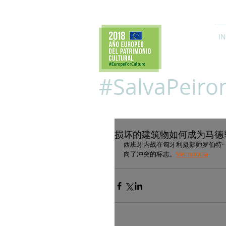
IN
#SalvaPeiro
损坏的建筑物如何成为马德
西班牙内战在匈牙利摄影师罗伯特·卡帕（
向了冲突的标志。
Ver noticia