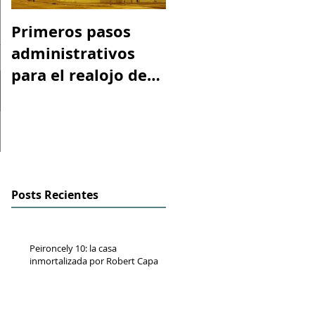
Primeros pasos
Espacio "Te
administrativos
acuerdas. La casa
para el realojo de
tiroteada de Rober
los inquilinos de
Capa". Telediario
#Peironcely10
RTVE
Posts Recientes
Peironcely 10: la casa
inmortalizada por Robert Capa