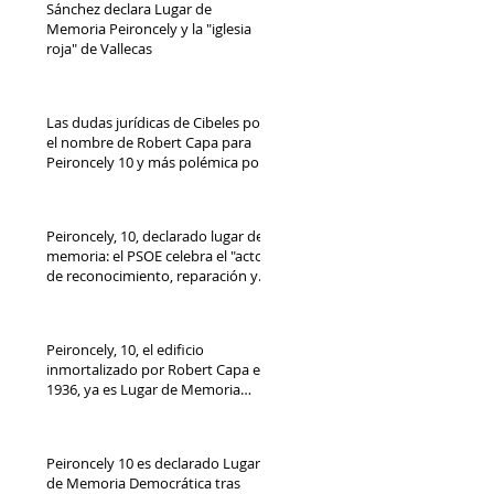
Sánchez declara Lugar de
Memoria Peironcely y la "iglesia
roja" de Vallecas
Las dudas jurídicas de Cibeles por
el nombre de Robert Capa para
Peironcely 10 y más polémica por
su destino
Peironcely, 10, declarado lugar de
memoria: el PSOE celebra el "acto
de reconocimiento, reparación y
dignidad democrática"
Peironcely, 10, el edificio
inmortalizado por Robert Capa en
1936, ya es Lugar de Memoria
Democrática
Peironcely 10 es declarado Lugar
de Memoria Democrática tras