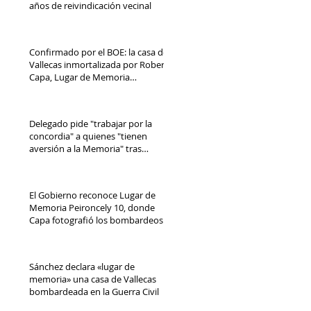
años de reivindicación vecinal
Confirmado por el BOE: la casa de
Vallecas inmortalizada por Robert
Capa, Lugar de Memoria
Democrática
Delegado pide "trabajar por la
concordia" a quienes "tienen
aversión a la Memoria" tras
reconocimiento de Peironcely 10
El Gobierno reconoce Lugar de
Memoria Peironcely 10, donde
Capa fotografió los bombardeos
franquistas a Vallecas
Sánchez declara «lugar de
memoria» una casa de Vallecas
bombardeada en la Guerra Civil