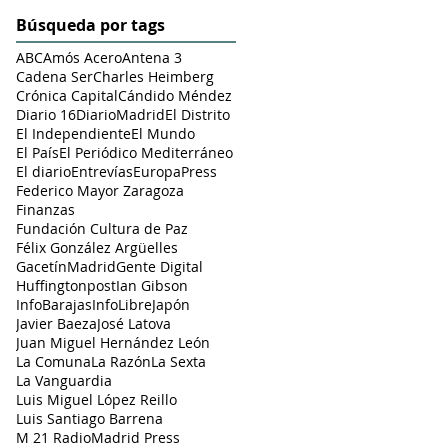
Búsqueda por tags
ABC
Amós Acero
Antena 3
Cadena Ser
Charles Heimberg
Crónica Capital
Cándido Méndez
Diario 16
DiarioMadrid
El Distrito
El Independiente
El Mundo
El País
El Periódico Mediterráneo
El diario
Entrevías
EuropaPress
Federico Mayor Zaragoza
Finanzas
Fundación Cultura de Paz
Félix González Argüelles
GacetínMadrid
Gente Digital
Huffingtonpost
Ian Gibson
InfoBarajas
InfoLibre
Japón
Javier Baeza
José Latova
Juan Miguel Hernández León
La Comuna
La Razón
La Sexta
La Vanguardia
Luis Miguel López Reillo
Luis Santiago Barrena
M 21 Radio
Madrid Press