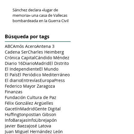
Sánchez declara «lugar de
memoria» una casa de Vallecas
bombardeada en la Guerra Civil
Búsqueda por tags
ABC
Amós Acero
Antena 3
Cadena Ser
Charles Heimberg
Crónica Capital
Cándido Méndez
Diario 16
DiarioMadrid
El Distrito
El Independiente
El Mundo
El País
El Periódico Mediterráneo
El diario
Entrevías
EuropaPress
Federico Mayor Zaragoza
Finanzas
Fundación Cultura de Paz
Félix González Argüelles
GacetínMadrid
Gente Digital
Huffingtonpost
Ian Gibson
InfoBarajas
InfoLibre
Japón
Javier Baeza
José Latova
Juan Miguel Hernández León