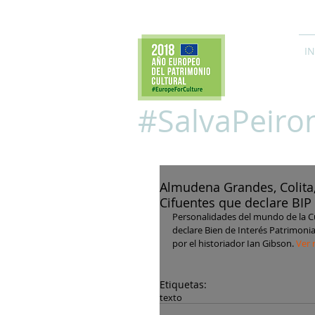
IN
#SalvaPeiro
Almudena Grandes, Colita
Cifuentes que declare BIP 
Personalidades del mundo de la Cult
declare Bien de Interés Patrimonia
por el historiador Ian Gibson.
 Ver 
Etiquetas:
texto