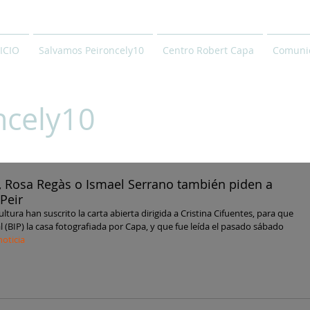
ICIO
Salvamos Peironcely10
Centro Robert Capa
Comunic
ncely10
, Rosa Regàs o Ismael Serrano también piden a
Peir
ura han suscrito la carta abierta dirigida a Cristina Cifuentes, para que 
l (BIP) la casa fotografiada por Capa, y que fue leída el pasado sábado 
noticia