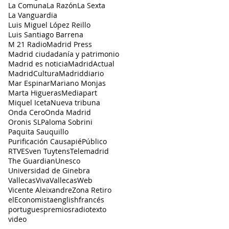
La Comuna
La Razón
La Sexta
La Vanguardia
Luis Miguel López Reillo
Luis Santiago Barrena
M 21 Radio
Madrid Press
Madrid ciudadanía y patrimonio
Madrid es noticia
MadridActual
MadridCultura
Madriddiario
Mar Espinar
Mariano Monjas
Marta Higueras
Mediapart
Miquel Iceta
Nueva tribuna
Onda Cero
Onda Madrid
Oronis SL
Paloma Sobrini
Paquita Sauquillo
Purificación Causapié
Público
RTVE
Sven Tuytens
Telemadrid
The Guardian
Unesco
Universidad de Ginebra
VallecasViva
VallecasWeb
Vicente Aleixandre
Zona Retiro
elEconomista
english
francés
portugues
premios
radio
texto
video