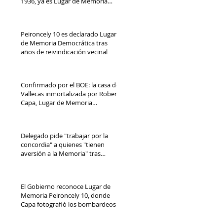
1936, ya es Lugar de Memoria
Democrática
Peironcely 10 es declarado Lugar
de Memoria Democrática tras
años de reivindicación vecinal
Confirmado por el BOE: la casa de
Vallecas inmortalizada por Robert
Capa, Lugar de Memoria
Democrática
Delegado pide "trabajar por la
concordia" a quienes "tienen
aversión a la Memoria" tras
reconocimiento de Peironcely 10
El Gobierno reconoce Lugar de
Memoria Peironcely 10, donde
Capa fotografió los bombardeos
franquistas a Vallecas