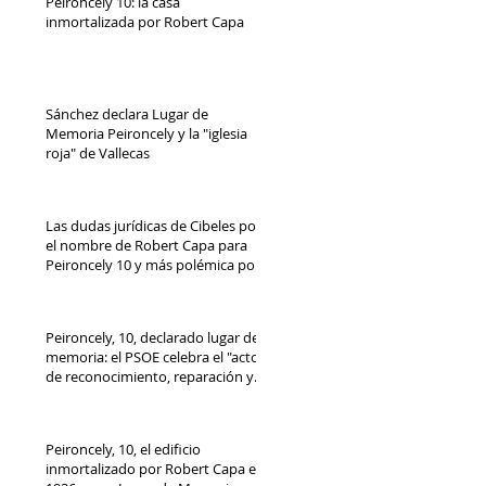
Peironcely 10: la casa
inmortalizada por Robert Capa
Sánchez declara Lugar de
Memoria Peironcely y la "iglesia
roja" de Vallecas
Las dudas jurídicas de Cibeles por
el nombre de Robert Capa para
Peironcely 10 y más polémica por
su destino
Peironcely, 10, declarado lugar de
memoria: el PSOE celebra el "acto
de reconocimiento, reparación y
dignidad democrática"
Peironcely, 10, el edificio
inmortalizado por Robert Capa en