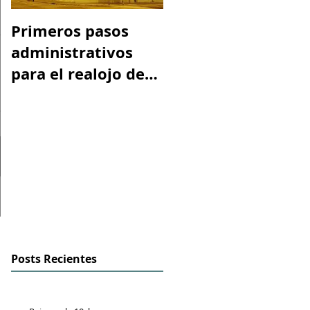
Primeros pasos
Espacio "Te
administrativos
acuerdas. La casa
para el realojo de
tiroteada de Rober
los inquilinos de
Capa". Telediario
#Peironcely10
RTVE
Posts Recientes