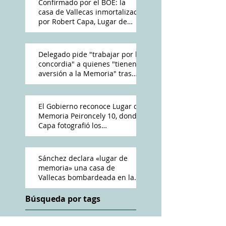
Confirmado por el BOE: la
casa de Vallecas inmortalizada
por Robert Capa, Lugar de
Memoria Democrática
Delegado pide "trabajar por la
concordia" a quienes "tienen
aversión a la Memoria" tras
reconocimiento de Peironcely
10
El Gobierno reconoce Lugar de
Memoria Peironcely 10, donde
Capa fotografió los
bombardeos franquistas a
Vallecas
Sánchez declara «lugar de
memoria» una casa de
Vallecas bombardeada en la
Guerra Civil
Búsqueda por tags
ABC
Amós Acero
Antena 3