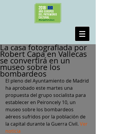
#SalvaPeironcely10
La casa fotografiada por
Robert Capa en Vallecas
se convertirá en un
museo sobre los
bombardeos
El pleno del Ayuntamiento de Madrid 
ha aprobado este martes una 
propuesta del grupo socialista para 
establecer en Peironcely 10, un 
museo sobre los bombardeos 
aéreos sufridos por la población de 
la capital durante la Guerra Civil. 
Ver 
noticia