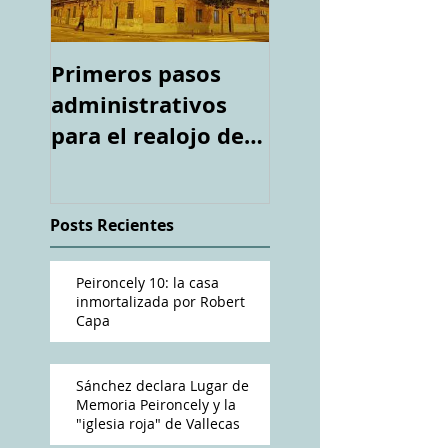
Primeros pasos
Espacio "Te
administrativos
acuerdas. La ca
para el realojo de
tiroteada de Ro
los inquilinos de
Capa". Telediari
#Peironcely10
RTVE
Posts Recientes
Peironcely 10: la casa
inmortalizada por Robert
Capa
Sánchez declara Lugar de
Memoria Peironcely y la
"iglesia roja" de Vallecas