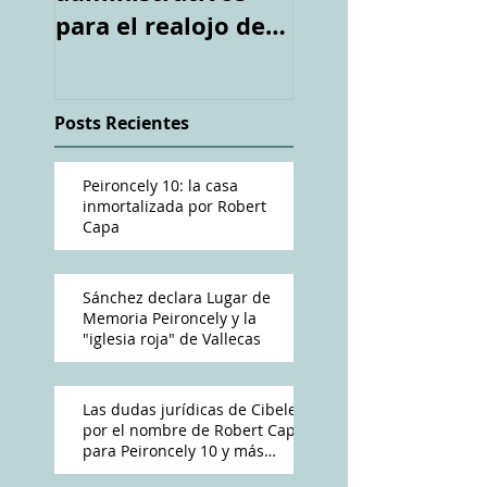
para el realojo de
tiroteada de Ro
los inquilinos de
Capa". Telediari
#Peironcely10
RTVE
Posts Recientes
Peironcely 10: la casa
inmortalizada por Robert
Capa
Sánchez declara Lugar de
Memoria Peironcely y la
"iglesia roja" de Vallecas
Las dudas jurídicas de Cibeles
por el nombre de Robert Capa
para Peironcely 10 y más
polémica por su destino