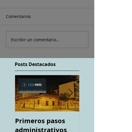
Comentarios
Escribir un comentario...
Posts Destacados
Primeros pasos
Espacio "Te
administrativos
acuerdas. La ca