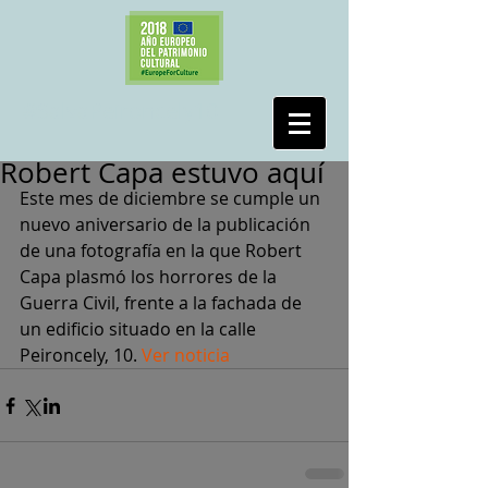
#SalvaPeironcely10
Robert Capa estuvo aquí
Este mes de diciembre se cumple un 
nuevo aniversario de la publicación 
de una fotografía en la que Robert 
Capa plasmó los horrores de la 
Guerra Civil, frente a la fachada de 
un edificio situado en la calle 
Peironcely, 10. 
Ver noticia