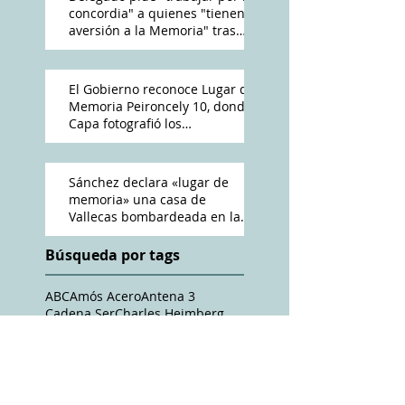
concordia" a quienes "tienen
aversión a la Memoria" tras
reconocimiento de Peironcely
10
El Gobierno reconoce Lugar de
Memoria Peironcely 10, donde
Capa fotografió los
bombardeos franquistas a
Vallecas
Sánchez declara «lugar de
memoria» una casa de
Vallecas bombardeada en la
Guerra Civil
Búsqueda por tags
ABC
Amós Acero
Antena 3
Cadena Ser
Charles Heimberg
Crónica Capital
Cándido Méndez
Diario 16
DiarioMadrid
El Distrito
El Independiente
El Mundo
El País
El Periódico Mediterráneo
El diario
Entrevías
EuropaPress