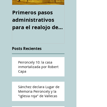
Primeros pasos
Espacio "Te
administrativos
acuerdas. La ca
para el realojo de
tiroteada de Ro
los inquilinos de
Capa". Telediari
#Peironcely10
RTVE
Posts Recientes
Peironcely 10: la casa
inmortalizada por Robert
Capa
Sánchez declara Lugar de
Memoria Peironcely y la
"iglesia roja" de Vallecas