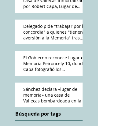
casa de Vallecas inmortalizada
por Robert Capa, Lugar de
Memoria Democrática
Delegado pide "trabajar por la
concordia" a quienes "tienen
aversión a la Memoria" tras
reconocimiento de Peironcely
10
El Gobierno reconoce Lugar de
Memoria Peironcely 10, donde
Capa fotografió los
bombardeos franquistas a
Vallecas
Sánchez declara «lugar de
memoria» una casa de
Vallecas bombardeada en la
Guerra Civil
Búsqueda por tags
ABC
Amós Acero
Antena 3
Cadena Ser
Charles Heimberg