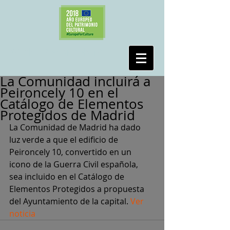
#SalvaPeironcely10
La Comunidad incluirá a
Peironcely 10 en el
Catálogo de Elementos
Protegidos de Madrid
La Comunidad de Madrid ha dado 
luz verde a que el edificio de 
Peironcely 10, convertido en un 
icono de la Guerra Civil española, 
sea incluido en el Catálogo de 
Elementos Protegidos a propuesta 
del Ayuntamiento de la capital. 
Ver 
noticia