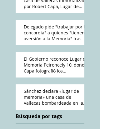
casa de Vallecas inmortalizada
por Robert Capa, Lugar de
Memoria Democrática
Delegado pide "trabajar por la
concordia" a quienes "tienen
aversión a la Memoria" tras
reconocimiento de Peironcely
10
El Gobierno reconoce Lugar de
Memoria Peironcely 10, donde
Capa fotografió los
bombardeos franquistas a
Vallecas
Sánchez declara «lugar de
memoria» una casa de
Vallecas bombardeada en la
Guerra Civil
Búsqueda por tags
ABC
Amós Acero
Antena 3
Cadena Ser
Charles Heimberg