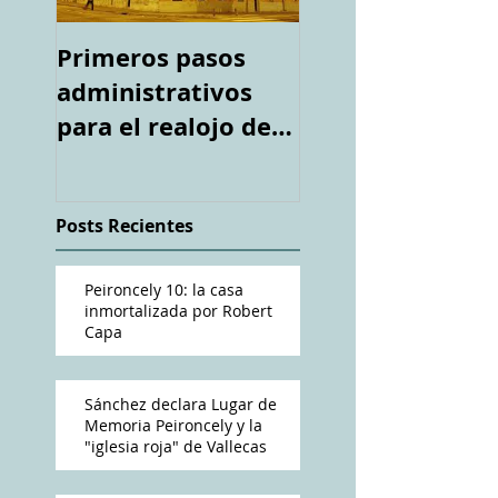
Primeros pasos
Espacio "Te
administrativos
acuerdas. La ca
para el realojo de
tiroteada de Ro
los inquilinos de
Capa". Telediari
#Peironcely10
RTVE
Posts Recientes
Peironcely 10: la casa
inmortalizada por Robert
Capa
Sánchez declara Lugar de
Memoria Peironcely y la
"iglesia roja" de Vallecas