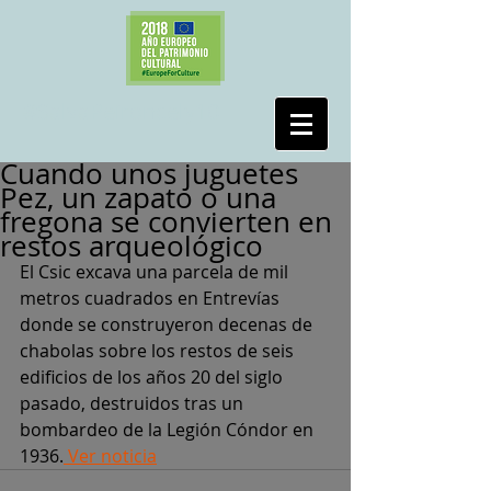
#SalvaPeironcely10
Cuando unos juguetes
Pez, un zapato o una
fregona se convierten en
restos arqueológico
El Csic excava una parcela de mil 
metros cuadrados en Entrevías 
donde se construyeron decenas de 
chabolas sobre los restos de seis 
edificios de los años 20 del siglo 
pasado, destruidos tras un 
bombardeo de la Legión Cóndor en 
1936.
 Ver noticia