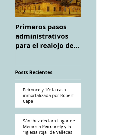
Primeros pasos
Espacio "Te
administrativos
acuerdas. La ca
para el realojo de
tiroteada de Ro
los inquilinos de
Capa". Telediari
#Peironcely10
RTVE
Posts Recientes
Peironcely 10: la casa
inmortalizada por Robert
Capa
Sánchez declara Lugar de
Memoria Peironcely y la
"iglesia roja" de Vallecas