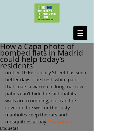
#SalvaPeironcely10
How a Capa photo of
bombed flats in Madrid
could help today’s
residents
umber 10 Peironcely Street has seen 
better days. The fresh white paint 
that coats a warren of long, narrow 
patios can’t hide the fact that its 
walls are crumbling, nor can the 
cover on the well or the rusty 
manholes keep the rats and 
mosquitoes at bay. 
Ver noticia
Etiquetas: