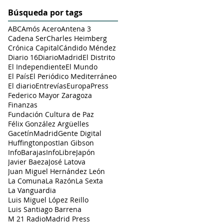
Búsqueda por tags
ABC
Amós Acero
Antena 3
Cadena Ser
Charles Heimberg
Crónica Capital
Cándido Méndez
Diario 16
DiarioMadrid
El Distrito
El Independiente
El Mundo
El País
El Periódico Mediterráneo
El diario
Entrevías
EuropaPress
Federico Mayor Zaragoza
Finanzas
Fundación Cultura de Paz
Félix González Argüelles
GacetínMadrid
Gente Digital
Huffingtonpost
Ian Gibson
InfoBarajas
InfoLibre
Japón
Javier Baeza
José Latova
Juan Miguel Hernández León
La Comuna
La Razón
La Sexta
La Vanguardia
Luis Miguel López Reillo
Luis Santiago Barrena
M 21 Radio
Madrid Press