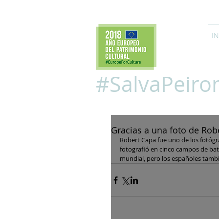
IN
#SalvaPeiro
Gracias a una foto de Robe
Robert Capa fue uno de los fotógra
fotografió en cinco campos de batal
mundial, pero los españoles tamb