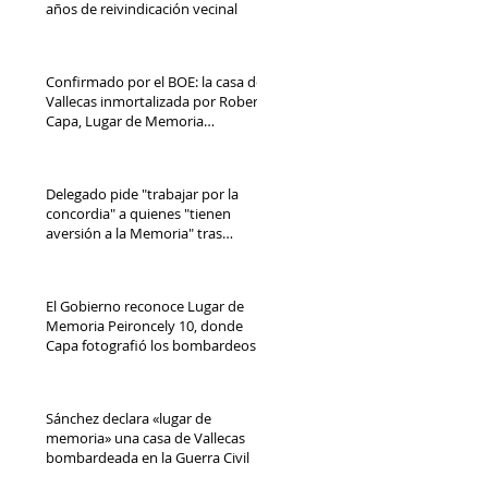
años de reivindicación vecinal
Confirmado por el BOE: la casa de
Vallecas inmortalizada por Robert
Capa, Lugar de Memoria
Democrática
Delegado pide "trabajar por la
concordia" a quienes "tienen
aversión a la Memoria" tras
reconocimiento de Peironcely 10
El Gobierno reconoce Lugar de
Memoria Peironcely 10, donde
Capa fotografió los bombardeos
franquistas a Vallecas
Sánchez declara «lugar de
memoria» una casa de Vallecas
bombardeada en la Guerra Civil