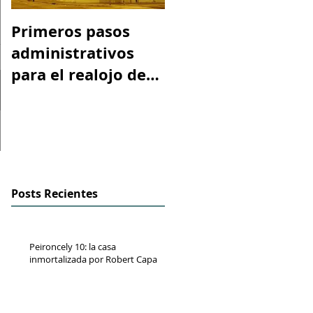
Primeros pasos
Espacio "Te
administrativos
acuerdas. La casa
para el realojo de
tiroteada de Rober
los inquilinos de
Capa". Telediario
#Peironcely10
RTVE
Posts Recientes
Peironcely 10: la casa
inmortalizada por Robert Capa