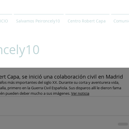
ICIO
Salvamos Peironcely10
Centro Robert Capa
Comunic
ncely10
rt Capa, se inició una colaboración civil en Madrid
fos más importantes del siglo XX. Durante su corta y aventurera vida, 
la, primero en la Guerra Civil Española. Sus disparos allí le dieron fama 
ién pueden deber mucho a sus imágenes. 
Ver noticia