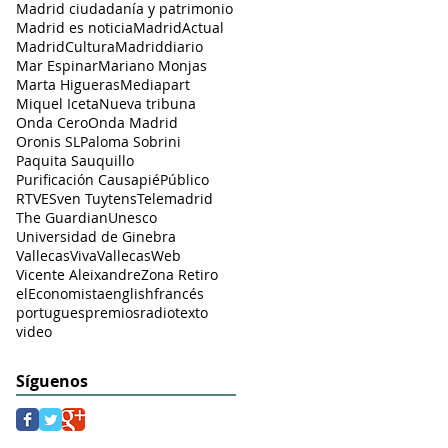
Madrid ciudadanía y patrimonio
Madrid es noticia
MadridActual
MadridCultura
Madriddiario
Mar Espinar
Mariano Monjas
Marta Higueras
Mediapart
Miquel Iceta
Nueva tribuna
Onda Cero
Onda Madrid
Oronis SL
Paloma Sobrini
Paquita Sauquillo
Purificación Causapié
Público
RTVE
Sven Tuytens
Telemadrid
The Guardian
Unesco
Universidad de Ginebra
VallecasViva
VallecasWeb
Vicente Aleixandre
Zona Retiro
elEconomista
english
francés
portugues
premios
radio
texto
video
Síguenos