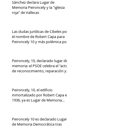
Sánchez declara Lugar de
Memoria Peironcely y la "iglesia
roja" de Vallecas
Las dudas jurídicas de Cibeles por
el nombre de Robert Capa para
Peironcely 10 y más polémica por
su destino
Peironcely, 10, declarado lugar de
memoria: el PSOE celebra el "acto
de reconocimiento, reparación y
dignidad democrática"
Peironcely, 10, el edificio
inmortalizado por Robert Capa en
1936, ya es Lugar de Memoria
Democrática
Peironcely 10 es declarado Lugar
de Memoria Democrática tras