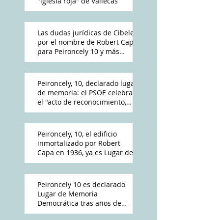
"iglesia roja" de Vallecas
Las dudas jurídicas de Cibeles
por el nombre de Robert Capa
para Peironcely 10 y más
polémica por su destino
Peironcely, 10, declarado lugar
de memoria: el PSOE celebra
el "acto de reconocimiento,
reparación y dignidad
democrática"
Peironcely, 10, el edificio
inmortalizado por Robert
Capa en 1936, ya es Lugar de
Memoria Democrática
Peironcely 10 es declarado
Lugar de Memoria
Democrática tras años de
reivindicación vecinal