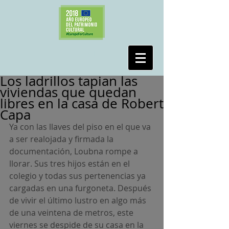
#SalvaPeironcely10
Los ladrillos tapian las
viviendas que quedan
libres en la casa de Robert
Capa
Ya con las llaves del piso en el que va 
a ser realojada y firmada la 
documentación, Loubna rompe a 
llorar. Sus tres hijos están en el 
colegio y todas sus pertenencias ya 
cargadas en una furgoneta. Después 
de vivir el último lustro en algo más 
de una veintena de metros, este 
viernes se despide de su casa en la 