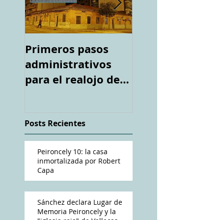
Primeros pasos
Espacio "Te
administrativos
acuerdas. La ca
para el realojo de
tiroteada de Ro
los inquilinos de
Capa". Telediari
#Peironcely10
RTVE
Posts Recientes
Peironcely 10: la casa
inmortalizada por Robert
Capa
Sánchez declara Lugar de
Memoria Peironcely y la